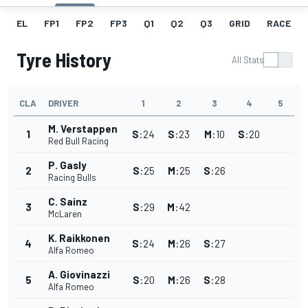
EL
FP1
FP2
FP3
Q1
Q2
Q3
GRID
RACE
Tyre History
All Stats
CLA
DRIVER
1
2
3
4
5
M. Verstappen
1
S
:
24
S
:
23
M
:
10
S
:
20
Red Bull Racing
P. Gasly
2
S
:
25
M
:
25
S
:
26
Racing Bulls
C. Sainz
3
S
:
29
M
:
42
McLaren
K. Raikkonen
4
S
:
24
M
:
26
S
:
27
Alfa Romeo
A. Giovinazzi
5
S
:
20
M
:
26
S
:
28
Alfa Romeo