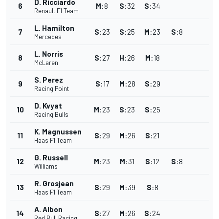
D. Ricciardo
6
M
:
8
S
:
32
S
:
34
Renault F1 Team
L. Hamilton
7
S
:
23
S
:
25
M
:
23
S
:
8
Mercedes
L. Norris
8
S
:
27
H
:
26
M
:
18
McLaren
S. Perez
9
S
:
17
M
:
28
S
:
29
Racing Point
D. Kvyat
10
M
:
23
S
:
23
S
:
25
Racing Bulls
K. Magnussen
11
S
:
29
M
:
26
S
:
21
Haas F1 Team
G. Russell
12
M
:
23
M
:
31
S
:
12
S
:
8
Williams
R. Grosjean
13
S
:
29
M
:
39
S
:
8
Haas F1 Team
A. Albon
14
S
:
27
M
:
26
S
:
24
Red Bull Racing