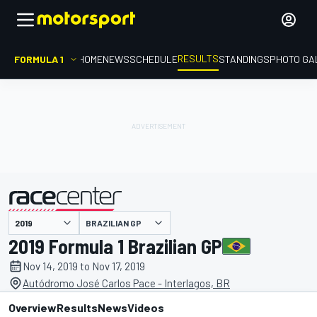
RESULTS
FORMULA 1
HOME
NEWS
SCHEDULE
STANDINGS
PHOTO GA
BRAZILIAN GP
presented by
2019 Formula 1 Brazilian GP
Nov 14, 2019 to Nov 17, 2019
Autódromo José Carlos Pace - Interlagos, BR
Overview
Results
News
Videos