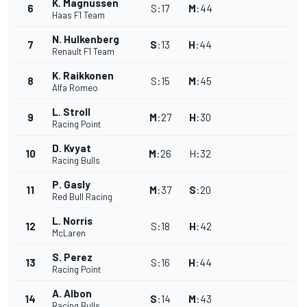
K. Magnussen
6
S
:
17
M
:
44
Haas F1 Team
N. Hulkenberg
7
S
:
13
H
:
44
Renault F1 Team
K. Raikkonen
8
S
:
15
M
:
45
Alfa Romeo
L. Stroll
9
M
:
27
H
:
30
Racing Point
D. Kvyat
10
M
:
26
H
:
32
Racing Bulls
P. Gasly
11
M
:
37
S
:
20
Red Bull Racing
L. Norris
12
S
:
18
H
:
42
McLaren
S. Perez
13
S
:
16
H
:
44
Racing Point
A. Albon
14
S
:
14
M
:
43
Racing Bulls