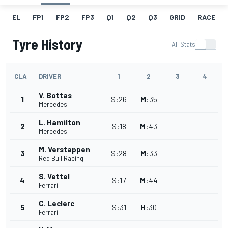
EL
FP1
FP2
FP3
Q1
Q2
Q3
GRID
RACE
Tyre History
All Stats
CLA
DRIVER
1
2
3
4
V. Bottas
1
S
:
26
M
:
35
Mercedes
L. Hamilton
2
S
:
18
M
:
43
Mercedes
M. Verstappen
3
S
:
28
M
:
33
Red Bull Racing
S. Vettel
4
S
:
17
M
:
44
Ferrari
C. Leclerc
5
S
:
31
H
:
30
Ferrari