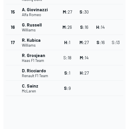
A. Giovinazzi
15
M
:
27
S
:
30
Alfa Romeo
G. Russell
16
M
:
26
S
:
16
H
:
14
Williams
R. Kubica
17
H
:
1
M
:
27
S
:
16
S
:
13
Williams
R. Grosjean
S
:
18
M
:
14
Haas F1 Team
D. Ricciardo
S
:
1
H
:
27
Renault F1 Team
C. Sainz
S
:
9
McLaren