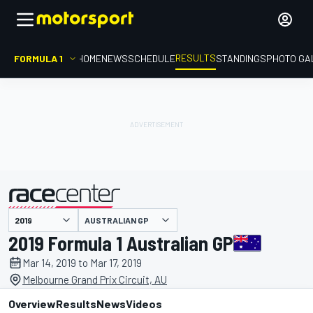
RESULTS
FORMULA 1
HOME
NEWS
SCHEDULE
STANDINGS
PHOTO GA
AUSTRALIAN GP
presented by
2019 Formula 1 Australian GP
Mar 14, 2019 to Mar 17, 2019
Melbourne Grand Prix Circuit, AU
Overview
Results
News
Videos