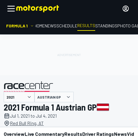
RESULTS
FORMULA 1
HOME
NEWS
SCHEDULE
STANDINGS
PHOTO GA
AUSTRIAN GP
presented by
2021 Formula 1 Austrian GP
Jul 1, 2021 to Jul 4, 2021
Red Bull Ring, AT
Overview
Live Commentary
Results
Driver Ratings
News
Vide