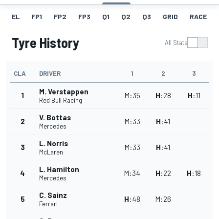
EL
FP1
FP2
FP3
Q1
Q2
Q3
GRID
RACE
Tyre History
All Stats
CLA
DRIVER
1
2
3
M. Verstappen
1
M
:
35
H
:
28
H
:
11
Red Bull Racing
V. Bottas
2
M
:
33
H
:
41
Mercedes
L. Norris
3
M
:
33
H
:
41
McLaren
L. Hamilton
4
M
:
34
H
:
22
H
:
18
Mercedes
C. Sainz
5
H
:
48
M
:
26
Ferrari