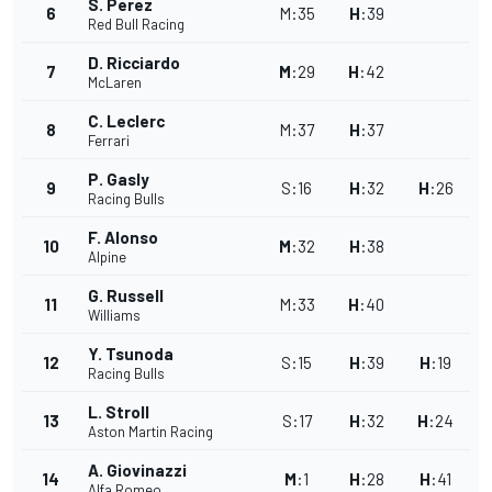
S. Perez
6
M
:
35
H
:
39
Red Bull Racing
D. Ricciardo
7
M
:
29
H
:
42
McLaren
C. Leclerc
8
M
:
37
H
:
37
Ferrari
P. Gasly
9
S
:
16
H
:
32
H
:
26
Racing Bulls
F. Alonso
10
M
:
32
H
:
38
Alpine
G. Russell
11
M
:
33
H
:
40
Williams
Y. Tsunoda
12
S
:
15
H
:
39
H
:
19
Racing Bulls
L. Stroll
13
S
:
17
H
:
32
H
:
24
Aston Martin Racing
A. Giovinazzi
14
M
:
1
H
:
28
H
:
41
Alfa Romeo