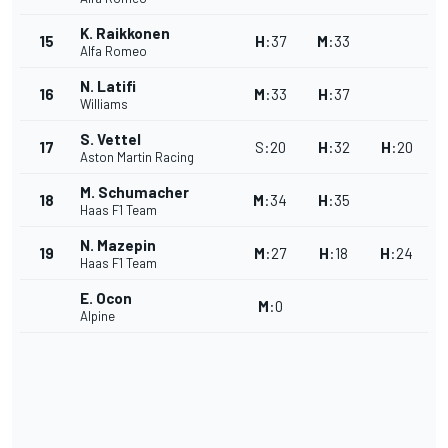
K. Raikkonen
15
H
:
37
M
:
33
Alfa Romeo
N. Latifi
16
M
:
33
H
:
37
Williams
S. Vettel
17
S
:
20
H
:
32
H
:
20
Aston Martin Racing
M. Schumacher
18
M
:
34
H
:
35
Haas F1 Team
N. Mazepin
19
M
:
27
H
:
18
H
:
24
Haas F1 Team
E. Ocon
M
:
0
Alpine