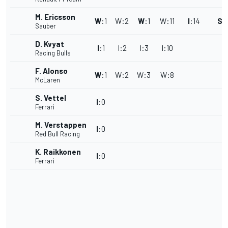
M. Ericsson
W
:
1
W
:
2
W
:
1
W
:
11
I
:
14
S
:
Sauber
D. Kvyat
I
:
1
I
:
2
I
:
3
I
:
10
Racing Bulls
F. Alonso
W
:
1
W
:
2
W
:
3
W
:
8
McLaren
S. Vettel
I
:
0
Ferrari
M. Verstappen
I
:
0
Red Bull Racing
K. Raikkonen
I
:
0
Ferrari