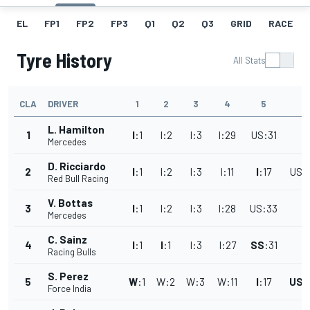
EL
FP1
FP2
FP3
Q1
Q2
Q3
GRID
RACE
Tyre History
All Stats
CLA
DRIVER
1
2
3
4
5
6
L. Hamilton
1
I
:
1
I
:
2
I
:
3
I
:
29
US
:
31
Mercedes
D. Ricciardo
2
I
:
1
I
:
2
I
:
3
I
:
11
I
:
17
US
:
Red Bull Racing
V. Bottas
3
I
:
1
I
:
2
I
:
3
I
:
28
US
:
33
Mercedes
C. Sainz
4
I
:
1
I
:
1
I
:
3
I
:
27
SS
:
31
Racing Bulls
S. Perez
5
W
:
1
W
:
2
W
:
3
W
:
11
I
:
17
US
:
Force India