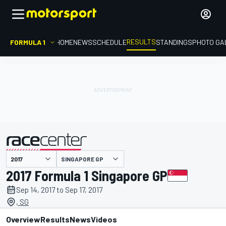
RESULTS
FORMULA 1
HOME
NEWS
SCHEDULE
STANDINGS
PHOTO GA
SINGAPORE GP
presented by
2017 Formula 1 Singapore GP
Sep 14, 2017 to Sep 17, 2017
, SG
Overview
Results
News
Videos