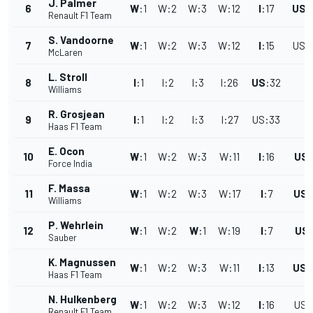
J. Palmer
6
W
:
1
W
:
2
W
:
3
W
:
12
I
:
17
US
:
Renault F1 Team
S. Vandoorne
7
W
:
1
W
:
2
W
:
3
W
:
12
I
:
15
US
:
McLaren
L. Stroll
8
I
:
1
I
:
2
I
:
3
I
:
26
US
:
32
Williams
R. Grosjean
9
I
:
1
I
:
2
I
:
3
I
:
27
US
:
33
Haas F1 Team
E. Ocon
10
W
:
1
W
:
2
W
:
3
W
:
11
I
:
16
US
:
Force India
F. Massa
11
W
:
1
W
:
2
W
:
3
W
:
17
I
:
7
US
:
Williams
P. Wehrlein
12
W
:
1
W
:
2
W
:
1
W
:
19
I
:
7
US
:
Sauber
K. Magnussen
W
:
1
W
:
2
W
:
3
W
:
11
I
:
13
US
:
Haas F1 Team
N. Hulkenberg
W
:
1
W
:
2
W
:
3
W
:
12
I
:
16
US
:
Renault F1 Team