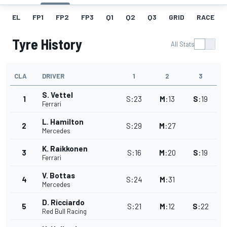
EL
FP1
FP2
FP3
Q1
Q2
Q3
GRID
RACE
Tyre History
All Stats
CLA
DRIVER
1
2
3
S. Vettel
1
S
:
23
M
:
13
S
:
19
Ferrari
L. Hamilton
2
S
:
29
M
:
27
Mercedes
K. Raikkonen
3
S
:
16
M
:
20
S
:
19
Ferrari
V. Bottas
4
S
:
24
M
:
31
Mercedes
D. Ricciardo
5
S
:
21
M
:
12
S
:
22
Red Bull Racing