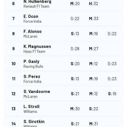
N. Hulkenberg
6
M
:
20
H
:
32
Renault F1 Team
E. Ocon
7
S
:
22
M
:
33
Force India
F. Alonso
8
S
:
13
M
:
19
S
:
22
McLaren
K. Magnussen
9
S
:
28
M
:
27
Haas F1 Team
P. Gasly
10
S
:
20
M
:
12
S
:
23
Racing Bulls
S. Perez
11
S
:
13
M
:
19
S
:
23
Force India
S. Vandoorne
12
S
:
21
M
:
12
S
:
19
McLaren
L. Stroll
13
M
:
30
S
:
22
Williams
S. Sirotkin
14
S
:
21
M
:
31
Williams