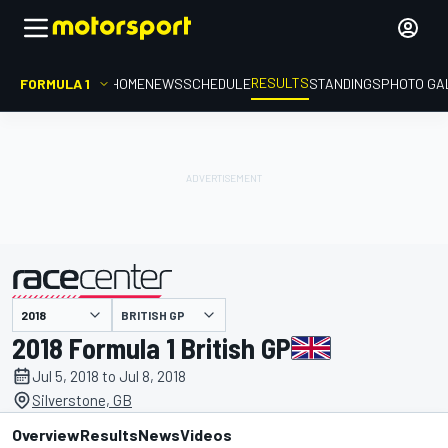
RESULTS
FORMULA 1
HOME
NEWS
SCHEDULE
STANDINGS
PHOTO GA
BRITISH GP
presented by
2018 Formula 1 British GP
Jul 5, 2018 to Jul 8, 2018
Silverstone, GB
Overview
Results
News
Videos