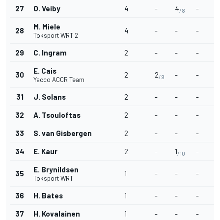
27
O. Veiby
4
-
4
-
/8
M. Miele
28
4
-
-
-
Toksport WRT 2
29
C. Ingram
2
-
-
-
E. Cais
30
2
2
-
-
/9
Yacco ACCR Team
31
J. Solans
2
-
-
-
32
A. Tsouloftas
2
-
-
-
33
S. van Gisbergen
2
-
-
-
34
E. Kaur
2
-
1
-
/10
E. Brynildsen
35
1
-
-
-
Toksport WRT
36
H. Bates
1
-
-
-
37
H. Kovalainen
1
-
-
-