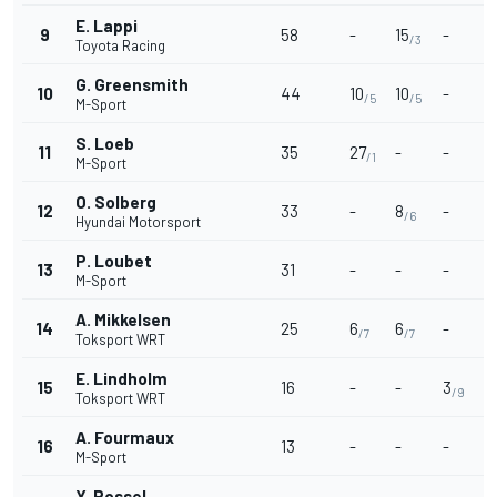
E. Lappi
9
58
-
15
-
/3
Toyota Racing
G. Greensmith
10
44
10
10
-
/5
/5
M-Sport
S. Loeb
11
35
27
-
-
/1
M-Sport
O. Solberg
12
33
-
8
-
/6
Hyundai Motorsport
P. Loubet
13
31
-
-
-
M-Sport
A. Mikkelsen
14
25
6
6
-
/7
/7
Toksport WRT
E. Lindholm
15
16
-
-
3
/9
Toksport WRT
A. Fourmaux
16
13
-
-
-
M-Sport
Y. Rossel