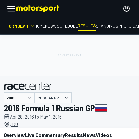
RESULTS
FORMULA 1
HOME
NEWS
SCHEDULE
STANDINGS
PHOTO GA
RUSSIAN GP
presented by
2016 Formula 1 Russian GP
Apr 28, 2016 to May 1, 2016
, RU
Overview
Live Commentary
Results
News
Videos