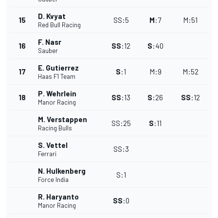
D. Kvyat
15
SS
:
5
M
:
7
M
:
51
Red Bull Racing
F. Nasr
16
SS
:
12
S
:
40
Sauber
E. Gutierrez
17
S
:
1
M
:
9
M
:
52
Haas F1 Team
P. Wehrlein
18
SS
:
13
S
:
26
SS
:
12
Manor Racing
M. Verstappen
SS
:
25
S
:
11
Racing Bulls
S. Vettel
SS
:
3
Ferrari
N. Hulkenberg
S
:
1
Force India
R. Haryanto
SS
:
0
Manor Racing