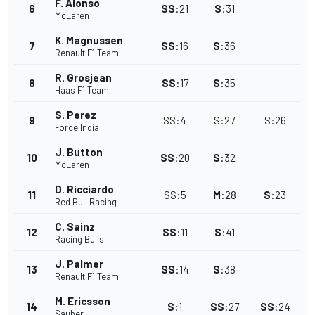
F. Alonso
6
SS
:
21
S
:
31
McLaren
K. Magnussen
7
SS
:
16
S
:
36
Renault F1 Team
R. Grosjean
8
SS
:
17
S
:
35
Haas F1 Team
S. Perez
9
SS
:
4
S
:
27
S
:
26
Force India
J. Button
10
SS
:
20
S
:
32
McLaren
D. Ricciardo
11
SS
:
5
M
:
28
S
:
23
Red Bull Racing
C. Sainz
12
SS
:
11
S
:
41
Racing Bulls
J. Palmer
13
SS
:
14
S
:
38
Renault F1 Team
M. Ericsson
14
S
:
1
SS
:
27
SS
:
24
Sauber