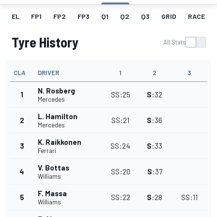
EL
FP1
FP2
FP3
Q1
Q2
Q3
GRID
RACE
Tyre History
All Stats
CLA
DRIVER
1
2
3
N. Rosberg
1
SS
:
25
S
:
32
Mercedes
L. Hamilton
2
SS
:
21
S
:
36
Mercedes
K. Raikkonen
3
SS
:
24
S
:
33
Ferrari
V. Bottas
4
SS
:
20
S
:
37
Williams
F. Massa
5
SS
:
22
S
:
28
SS
:
11
Williams