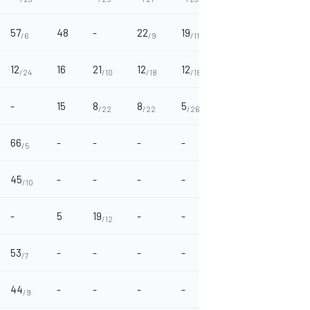
57
48
-
22
19
-
-
/6
/9
/11
12
16
21
12
12
10
-
/24
/10
/18
/18
/20
-
15
8
8
5
11
-
/22
/22
/26
/19
66
-
-
-
-
-
8
/5
/22
45
-
-
-
-
-
17
/10
/13
-
5
19
-
-
-
-
/12
53
-
-
-
-
-
-
/7
44
-
-
-
-
-
-
/9