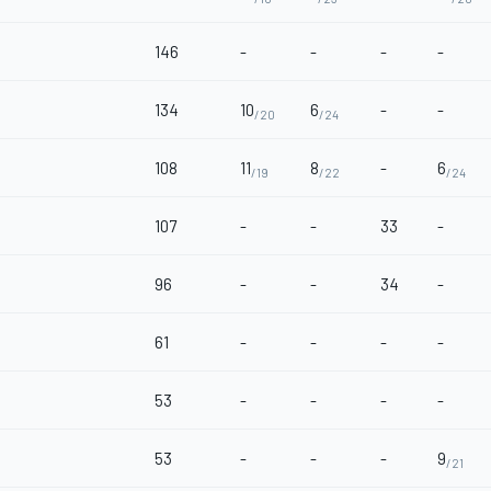
146
-
-
-
-
134
10
6
-
-
/20
/24
108
11
8
-
6
/19
/22
/24
107
-
-
33
-
96
-
-
34
-
61
-
-
-
-
53
-
-
-
-
53
-
-
-
9
/21