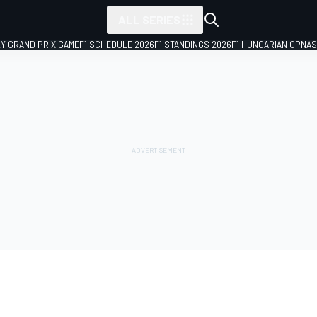
ALL SERIES
LY GRAND PRIX GAME
F1 SCHEDULE 2026
F1 STANDINGS 2026
F1 HUNGARIAN GP
NAS