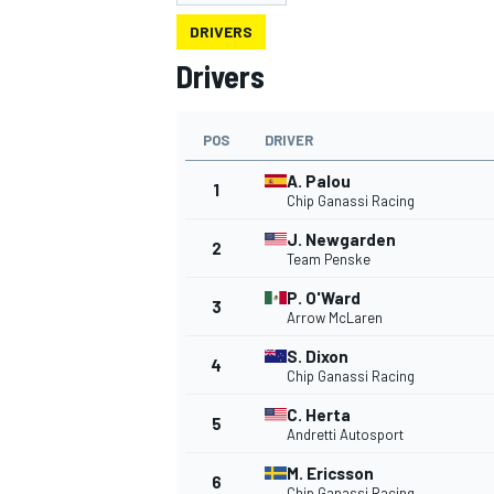
DRIVERS
Drivers
POS
DRIVER
MOTOGP
A. Palou
1
Chip Ganassi Racing
J. Newgarden
2
Team Penske
P. O'Ward
3
Arrow McLaren
S. Dixon
4
Chip Ganassi Racing
C. Herta
5
Andretti Autosport
M. Ericsson
6
Chip Ganassi Racing