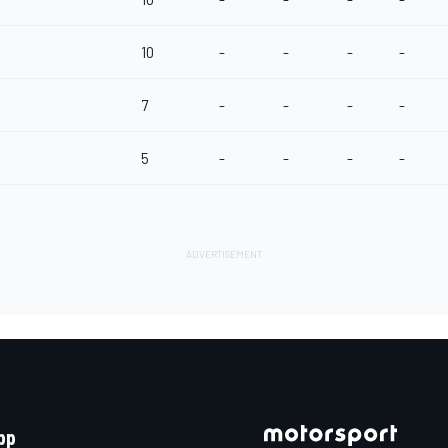
10
-
-
-
-
7
-
-
-
-
5
-
-
-
-
pp