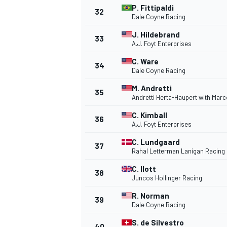
P. Fittipaldi
32
Dale Coyne Racing
J. Hildebrand
33
A.J. Foyt Enterprises
C. Ware
34
Dale Coyne Racing
M. Andretti
35
Andretti Herta-Haupert with Mar
C. Kimball
36
A.J. Foyt Enterprises
C. Lundgaard
37
Rahal Letterman Lanigan Racing
C. Ilott
38
Juncos Hollinger Racing
R. Norman
39
Dale Coyne Racing
S. de Silvestro
40