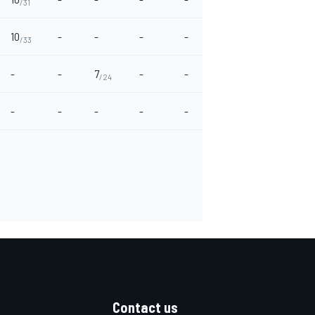
/31
10
-
-
-
-
-
-
/33
-
-
7
-
-
-
-
/24
-
-
-
-
-
5
-
/28
Contact us