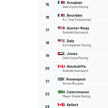
R. Grosjean
15
Dale Coyne Racing
S. Bourdais
16
A.J. Foyt Enterprises
R. Hunter-Reay
17
Andretti Autosport
C. Daly
18
Ed Carpenter Racing
E. Jones
19
Dale Coyne Racing
J. Hinchcliffe
20
Andretti Autosport
IMSA
DTM
F. Rosenqvist
21
Arrow McLaren
H. Castroneves
22
Meyer Shank Racing
D. Kellett
23