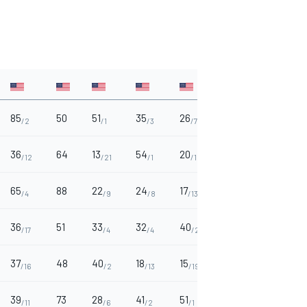
85
50
51
35
26
5
10
/2
/1
/3
/7
/27
/20
36
64
13
54
20
25
53
/12
/21
/1
/10
/8
/1
65
88
22
24
17
32
41
/4
/9
/8
/13
/5
/2
36
51
33
32
40
13
11
/17
/4
/4
/2
/17
/19
37
48
40
18
15
36
13
/16
/2
/13
/19
/3
/18
39
73
28
41
51
22
22
/11
/6
/2
/1
/9
/9