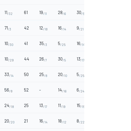
11
61
19
28
30
26
7
/32
/11
/6
/5
/7
/23
71
42
12
16
9
15
25
/3
/18
/14
/21
/16
/8
10
41
35
5
16
53
37
/30
/3
/25
/14
/1
/3
10
44
26
30
13
32
13
/29
/7
/5
/17
/4
/17
33
50
25
20
5
20
28
/14
/8
/10
/25
/10
/6
56
52
-
14
6
6
9
/8
/16
/24
/24
/21
24
25
13
11
15
28
20
/18
/17
/19
/15
/6
/10
20
21
16
18
8
7
32
/20
/14
/12
/22
/23
/4