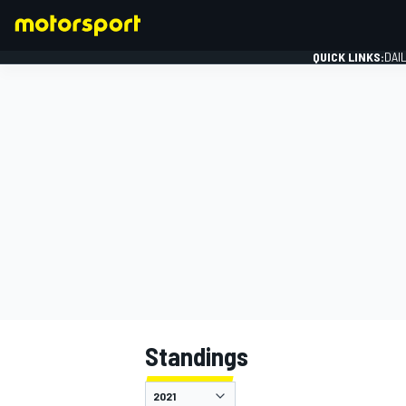
QUICK LINKS:
DAI
FORMULA 1
Standings