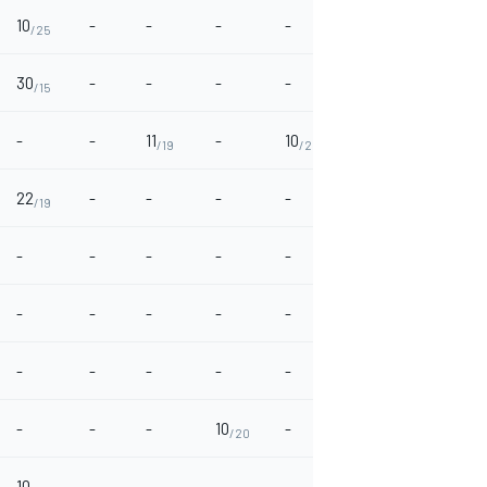
10
-
-
-
-
-
-
/25
30
-
-
-
-
-
-
/15
-
-
11
-
10
5
-
/19
/20
/25
22
-
-
-
-
-
-
/19
-
-
-
-
-
-
-
-
-
-
-
-
19
-
/12
-
-
-
-
-
-
-
-
-
-
10
-
-
-
/20
10
-
-
-
-
-
-