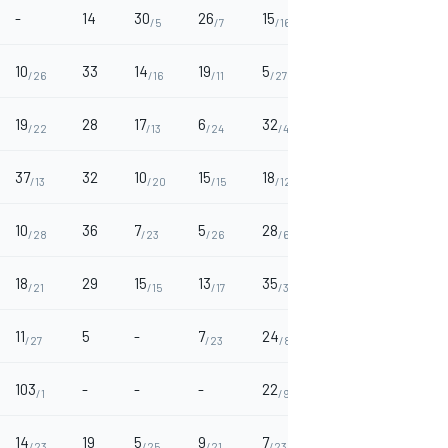
-
14
30
26
15
40
16
/5
/7
/16
/2
/14
10
33
14
19
5
15
31
/26
/16
/11
/27
/15
/5
19
28
17
6
32
12
26
/22
/13
/24
/4
/18
/7
37
32
10
15
18
19
19
/13
/20
/15
/12
/11
/11
10
36
7
5
28
16
6
/28
/23
/26
/6
/14
/24
18
29
15
13
35
8
15
/21
/15
/17
/3
/22
/15
11
5
-
7
24
17
14
/27
/23
/8
/13
/16
103
-
-
-
22
9
-
/1
/9
/21
14
19
5
9
7
5
18
/23
/25
/21
/23
/26
/12