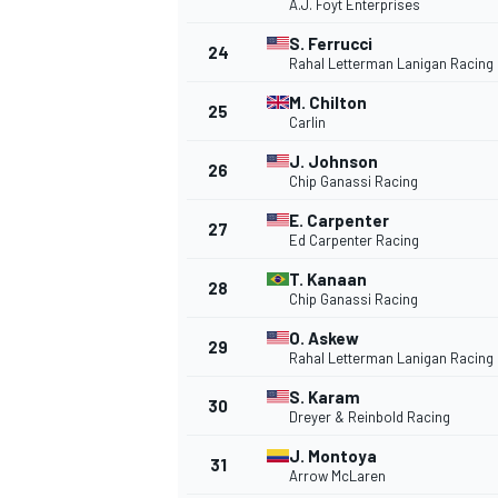
A.J. Foyt Enterprises
S. Ferrucci
24
Rahal Letterman Lanigan Racing
M. Chilton
25
Carlin
J. Johnson
26
Chip Ganassi Racing
E. Carpenter
27
Ed Carpenter Racing
T. Kanaan
28
Chip Ganassi Racing
O. Askew
29
Rahal Letterman Lanigan Racing
S. Karam
30
Dreyer & Reinbold Racing
J. Montoya
31
Arrow McLaren