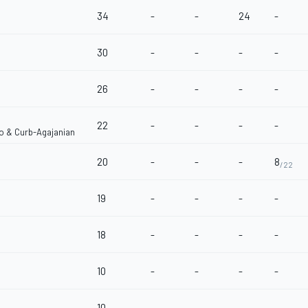
34
-
-
24
-
30
-
-
-
-
26
-
-
-
-
22
-
-
-
-
co & Curb-Agajanian
20
-
-
-
8
/22
19
-
-
-
-
18
-
-
-
-
10
-
-
-
-
10
-
-
-
-