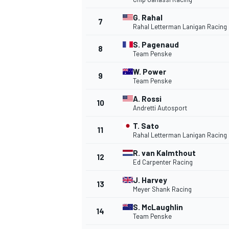
G. Rahal
7
NASCAR CUP
Rahal Letterman Lanigan Racing
S. Pagenaud
8
Team Penske
W. Power
9
Team Penske
A. Rossi
10
Andretti Autosport
T. Sato
11
Rahal Letterman Lanigan Racing
R. van Kalmthout
12
Ed Carpenter Racing
J. Harvey
13
Meyer Shank Racing
S. McLaughlin
14
INDYCAR
WEC
Team Penske