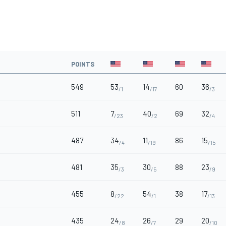
POINTS
549
53
14
60
36
/1
/17
/3
511
7
40
69
32
/23
/2
/4
487
34
11
86
15
/4
/19
/15
481
35
30
88
23
/3
/5
/9
455
8
54
38
17
/22
/1
/13
435
24
26
29
20
/8
/7
/10