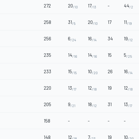
272
20
17
-
44
/10
/13
/2
258
31
20
17
11
/5
/10
/19
256
6
16
34
19
/24
/14
/12
235
14
14
15
5
/16
/16
/25
233
15
10
26
16
/15
/20
/14
220
13
12
19
12
/17
/18
/18
205
9
18
31
13
/21
/12
/17
158
-
-
-
-
148
12
7
19
10
/18
/23
/20