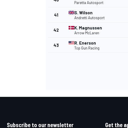
Paretta Autosport
S. Wilson
41
Andretti Autosport
K. Magnussen
42
Arrow McLaren
OPEN WHEEL
R. Enerson
43
Top Gun Racing
Subscribe to our newsletter
Get the a