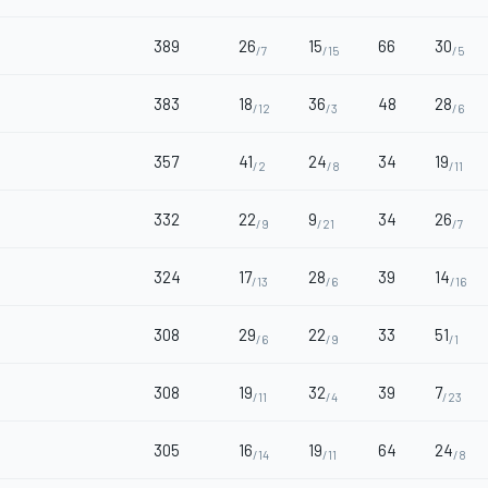
389
26
15
66
30
/7
/15
/5
383
18
36
48
28
/12
/3
/6
357
41
24
34
19
/2
/8
/11
332
22
9
34
26
/9
/21
/7
324
17
28
39
14
/13
/6
/16
308
29
22
33
51
/6
/9
/1
308
19
32
39
7
/11
/4
/23
305
16
19
64
24
/14
/11
/8